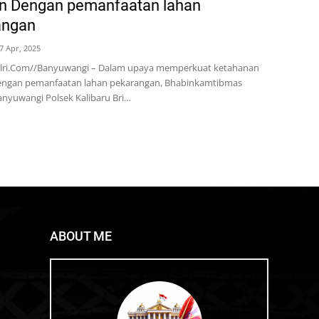
n Dengan pemanfaatan lahan
angan
7 Apr, 2025
lri.Com//Banyuwangi – Dalam upaya memperkuat ketahanan
ngan pemanfaatan lahan pekarangan, Bhabinkamtibmas
anyuwangi Polsek Kalibaru Bri…
ABOUT ME