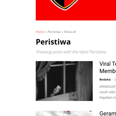
Home
Peristiwa
Show all
Peristiwa
Showing posts with the label
Peristiwa
Viral 
Membu
Redaksi
2
KRIMSUSPO
resah oleh
‎Kejadian
Geram