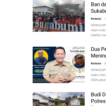
Ban d
Sukab
Redaksi
1
KRIMSUSPO
Islam Indo
(GMNI) men
Dua Pe
Mening
Redaksi
0
KRIMSUSPO
waktu ber
(SDA) Jaka
Budi D
Polre