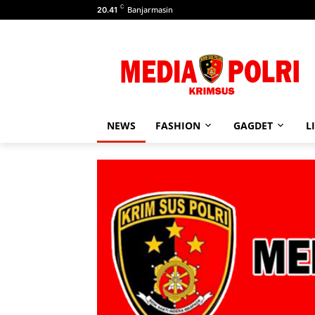
C
Banjarmasin
20.41
NEWS
FASHION
GAGDET
L