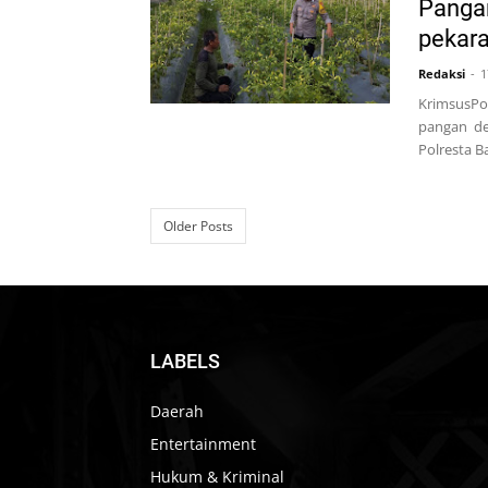
Panga
pekar
Redaksi
1
KrimsusPo
pangan de
Polresta B
Older Posts
LABELS
Daerah
Entertainment
Hukum & Kriminal